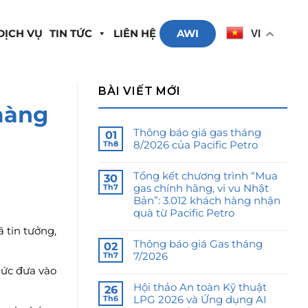
DỊCH VỤ
TIN TỨC
LIÊN HỆ
AWI
VI
BÀI VIẾT MỚI
màng
Thông báo giá gas tháng
01
8/2026 của Pacific Petro
Th8
Tổng kết chương trình “Mua
30
gas chính hãng, vi vu Nhật
Th7
Bản”: 3.012 khách hàng nhận
quà từ Pacific Petro
 tin tưởng,
Thông báo giá Gas tháng
02
7/2026
Th7
hức đưa vào
Hội thảo An toàn Kỹ thuật
26
LPG 2026 và Ứng dụng AI
Th6