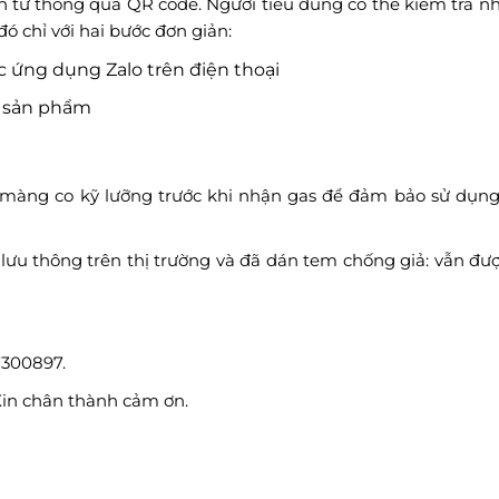
ện tử thông qua QR code. Người tiêu dùng có thể kiểm tra 
ó chỉ với hai bước đơn giản:
 ứng dụng Zalo trên điện thoại
c sản phẩm
à màng co kỹ lưỡng trước khi nhận gas để đảm bảo sử dụn
lưu thông trên thị trường và đã dán tem chống giả: vẫn đư
7300897.
Xin chân thành cảm ơn.