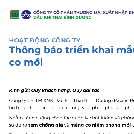
Chuyển
đến
nội
dung
HOẠT ĐỘNG CÔNG TY
Thông báo triển khai m
co mới
Kính gửi: Quý khách hàng, Quý đối tác
Công ty CP TM XNK Dầu khí Thái Bình Dương (Pacific Pe
hỗ trợ và hợp tác hiệu quả trong việc phân phối sản ph
Nhằm tăng cường công tác quản lý chất lượng và phòng 
sử dụng
tem chống giả
và
màng co niêm phong mới
c