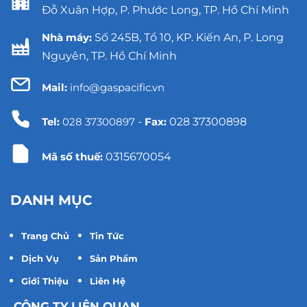
Đỗ Xuân Hợp, P. Phước Long, TP. Hồ Chí Minh
Nhà máy:
Số 245B, Tổ 10, KP. Kiến An, P. Long
Nguyên, TP. Hồ Chí Minh
Mail:
info@gaspacific.vn
Tel:
028 37300897
-
Fax:
028 37300898
Mã số thuế:
0315670054
DANH MỤC
Trang Chủ
Tin Tức
Dịch Vụ
Sản Phẩm
Giới Thiệu
Liên Hệ
CÔNG TY LIÊN QUAN