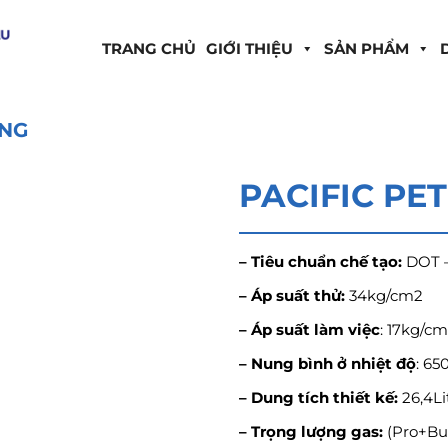
TRANG CHỦ
GIỚI THIỆU
SẢN PHẨM
ỤNG
PACIFIC PE
– Tiêu chuẩn chế tạo:
DOT 
– Áp suất thử:
34kg/cm2
– Áp suất làm việc
: 17kg/c
– Nung bình ở nhiệt độ
: 65
– Dung tích thiết kế:
26,4Li
– Trọng lượng gas:
(Pro+Bu)