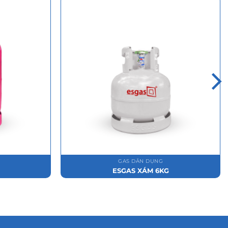
GAS DÂN DỤNG
ESGAS XÁM 6KG