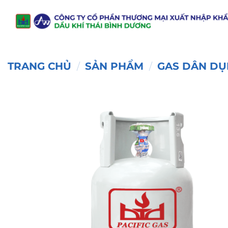
Chuyển
đến
nội
dung
TRANG CHỦ
SẢN PHẨM
GAS DÂN D
/
/