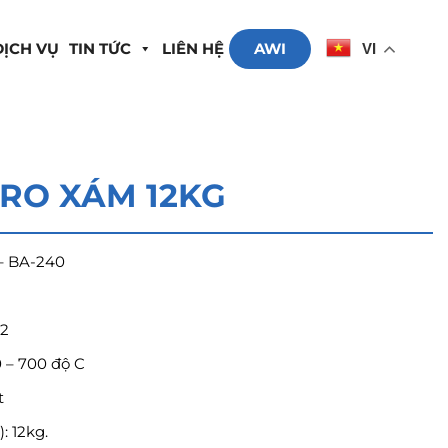
DỊCH VỤ
TIN TỨC
LIÊN HỆ
AWI
VI
TRO XÁM 12KG
– BA-240
m2
0 – 700 độ C
t
: 12kg.