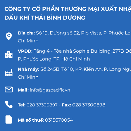
CÔNG TY CỔ PHẦN THƯƠNG MẠI XUẤT NH
DẦU KHÍ THÁI BÌNH DƯƠNG
Địa chỉ:
Số 19, Đường số 32, Rio Vista, P. Phước Lo
Chí Minh
VPĐD:
Tầng 4 - Tòa nhà Sophie Building, 277B Đ
P. Phước Long, TP. Hồ Chí Minh
Nhà máy:
Số 245B, Tổ 10, KP. Kiến An, P. Long Ng
Chí Minh
Mail:
info@gaspacific.vn
Tel:
028 37300897
-
Fax:
028 37300898
Mã số thuế:
0315670054